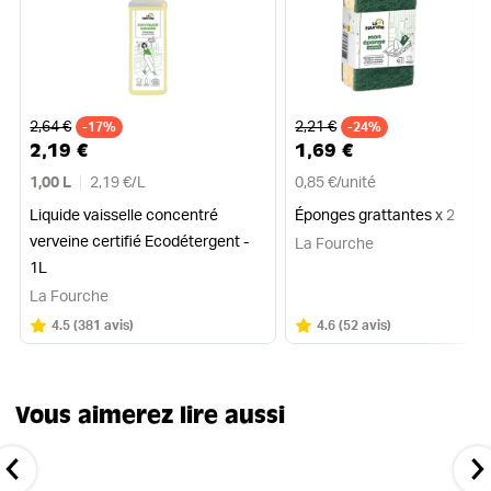
Ancien prix
Ancien prix
2,64 €
2,21 €
-17%
-24%
2,19 €
1,69 €
1,00 L
2,19 €
/
L
0,85 €
/
unité
Liquide vaisselle concentré
Éponges grattantes x 2
verveine certifié Ecodétergent -
La Fourche
1L
La Fourche
Note
sur 5
Note
sur 5
4.5
(
381 avis
)
4.6
(
52 avis
)
Vous aimerez lire aussi