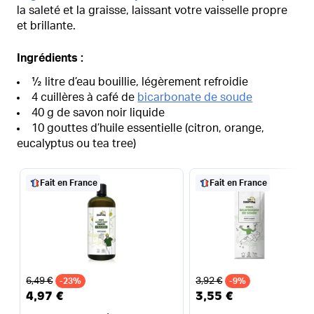
la saleté et la graisse, laissant votre vaisselle propre
et brillante.
Ingrédients :
½ litre d’eau bouillie, légèrement refroidie
4 cuillères à café de
bicarbonate de soude
40 g de savon noir liquide
10 gouttes d’huile essentielle (citron, orange,
eucalyptus ou tea tree)
Fait en France
Fait en France
Ancien prix
Ancien prix
6,49 €
3,92 €
-23%
-9%
4,97 €
3,55 €