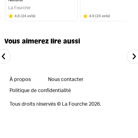
Natural
La Fourche
Note
sur 5
Note
sur 5
4.6
(
24 avis
)
4.9
(
24 avis
)
Vous aimerez lire aussi
À propos
Nous contacter
Politique de confidentialité
Tous droits réservés © La Fourche
2026
.