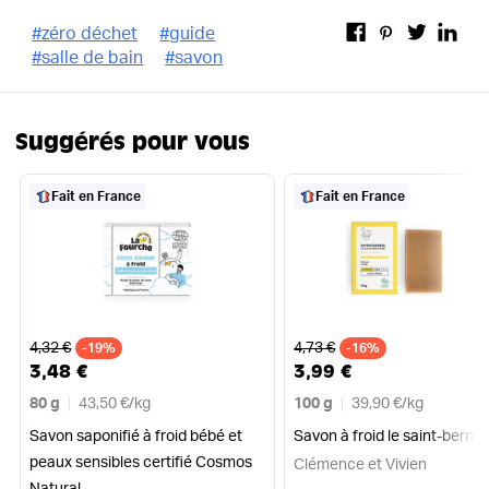
#
zéro déchet
#
guide
#
salle de bain
#
savon
Suggérés pour vous
Fait en France
Fait en France
Ancien prix
Ancien prix
4,32 €
4,73 €
-19%
-16%
3,48 €
3,99 €
80 g
43,50 €
/
kg
100 g
39,90 €
/
kg
Savon saponifié à froid bébé et
Savon à froid le saint-berna
peaux sensibles certifié Cosmos
Clémence et Vivien