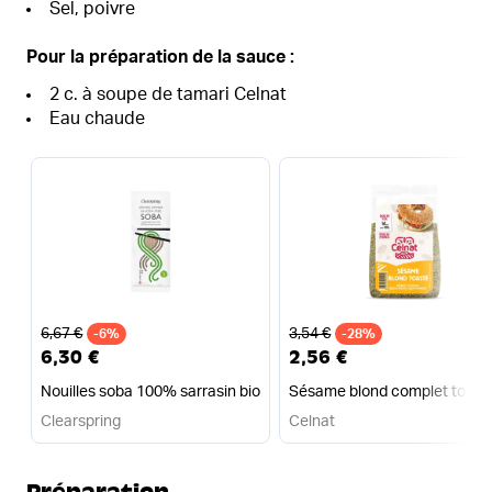
Sel, poivre
Pour la préparation de la sauce :
2 c. à soupe de tamari Celnat
Eau chaude
Ancien prix
Ancien prix
6,67 €
3,54 €
-6%
-28%
6,30 €
2,56 €
Nouilles soba 100% sarrasin bio
Sésame blond complet toasté
Clearspring
Celnat