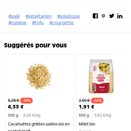
#
salé
#
végétarien
#
asiatique
#
cuisine
#
tofu
#
courgette
Suggérés pour vous
Ancien prix
Ancien prix
5,28 €
2,50 €
-18%
-24%
4,33 €
1,91 €
500 g
8,66 €
/
kg
500 g
3,82 €
/
kg
Cacahuètes grillées salées bio en
Millet bio