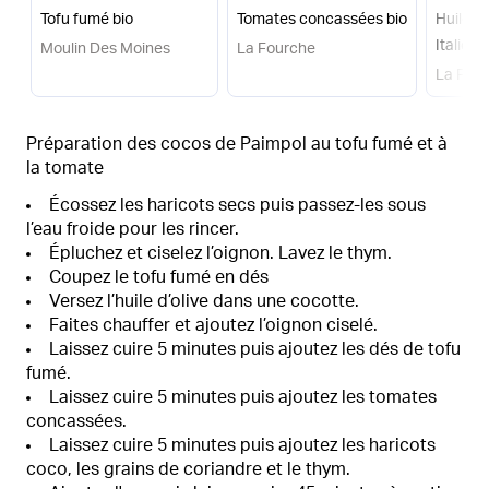
Tofu fumé bio
Tomates concassées bio
Huile d'
Italie bi
Moulin Des Moines
La Fourche
La Fou
Préparation des cocos de Paimpol au tofu fumé et à
la tomate
Écossez les haricots secs puis passez-les sous
l’eau froide pour les rincer.
Épluchez et ciselez l’oignon. Lavez le thym.
Coupez le tofu fumé en dés
Versez l’huile d’olive dans une cocotte.
Faites chauffer et ajoutez l’oignon ciselé.
Laissez cuire 5 minutes puis ajoutez les dés de tofu
fumé.
Laissez cuire 5 minutes puis ajoutez les tomates
concassées.
Laissez cuire 5 minutes puis ajoutez les haricots
coco, les grains de coriandre et le thym.