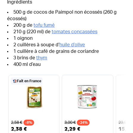
Ingrédients
500 g de cocos de Paimpol non écossés (260 g
écossés)
200 g de
tofu fumé
210 g (220 ml) de
tomates concassées
1 oignon
2 cuillères à soupe d’
huile d’olive
1 cuillère à café de grains de coriandre
3 brins de
thym
400 ml d’eau
Fait en France
Ancien prix
Ancien prix
Ancien 
2,58 €
3,00 €
23,98 €
-8%
-24%
2,38 €
2,29 €
15,40