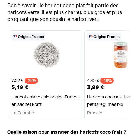
Bon à savoir : le haricot coco plat fait partie des
haricots verts. Il est plus charnu, plus gros et plus
croquant que son cousin le haricot vert.
Origine France
Origine France
Ancien prix
Ancien prix
7,32 €
4,45 €
-29%
-10%
5,19 €
3,99 €
Haricots blancs bio origine France
Haricots coco à la tomate 
en sachet kraft
petits légumes bio
La Fourche
Prosain
Quelle saison pour manger des haricots coco frais ?