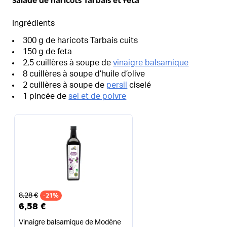
Salade de haricots Tarbais et feta
Ingrédients
300 g de haricots Tarbais cuits
150 g de feta
2,5 cuillères à soupe de
vinaigre balsamique
8 cuillères à soupe d’huile d’olive
2 cuillères à soupe de
persil
ciselé
1 pincée de
sel et de poivre
Ancien prix
8,28 €
-21%
6,58 €
Vinaigre balsamique de Modène