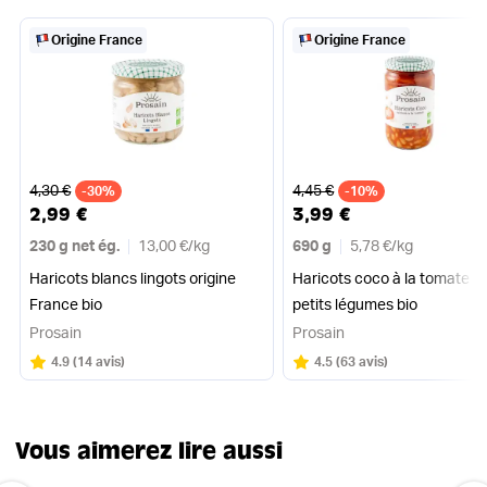
Origine France
Origine France
Ancien prix
Ancien prix
4,30 €
4,45 €
-30%
-10%
2,99 €
3,99 €
230 g net ég.
13,00 €
/
kg
690 g
5,78 €
/
kg
Haricots blancs lingots origine
Haricots coco à la tomate e
France bio
petits légumes bio
Prosain
Prosain
Note
sur 5
Note
sur 5
4.9
(
14 avis
)
4.5
(
63 avis
)
Vous aimerez lire aussi