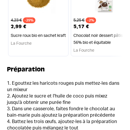
Ancien prix
Ancien prix
4,23 €
5,25 €
-29%
-2%
2,99 €
5,17 €
Sucre roux bio en sachet kraft
Chocolat noir dessert pâtissier
56% bio et équitable
La Fourche
La Fourche
Préparation
Egouttez les haricots rouges puis mettez-les dans
un mixeur
Ajoutez le sucre et l'huile de coco puis mixez
jusqu'à obtenir une purée fine
Dans une casserole, faites fondre le chocolat au
bain-marie puis ajoutez la préparation précédente
Battez les trois œufs, ajoutez-les à la préparation
chocolatée puis mélangez le tout