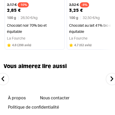
Ancien prix
Ancien prix
3,17 €
3,52 €
-10%
-8%
2,85 €
3,25 €
100 g
28,50 €
/
kg
100 g
32,50 €
/
kg
Chocolat noir 70% bio et
Chocolat au lait 41% bio et
équitable
équitable
La Fourche
La Fourche
Note
sur 5
Note
sur 5
4.8
(
298 avis
)
4.7
(
62 avis
)
Vous aimerez lire aussi
À propos
Nous contacter
Politique de confidentialité