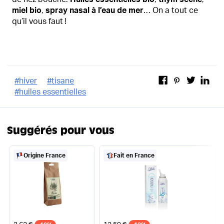
miel bio
,
spray nasal à l’eau de mer
… On a tout ce
qu’il vous faut !
#
hiver
#
tisane
#
huiles essentielles
Suggérés pour vous
Origine France
Fait en France
Ancien prix
Ancien prix