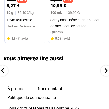
3,62 €
12,59 €
-10%
-13%
3,27 €
10,99 €
50 g
65,40 €
/
kg
100 mL
109,90 €
/
L
Thym feuilles bio
Spray nasal bébé et enfant - eau
de mer + eau de source
Herbier De France
Quinton
Note
sur 5
Note
sur 5
4.8
(
31 avis
)
5.0
(
1 avis
)
Vous aimerez lire aussi
À propos
Nous contacter
Politique de confidentialité
Tous droits réservés © La Fourche
2026
.