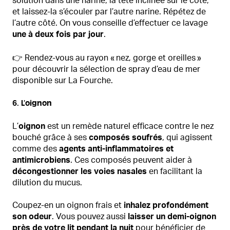
solution dans une narine, la tête inclinée sur le côté,
et laissez-la s’écouler par l’autre narine. Répétez de
l’autre côté. On vous conseille d’effectuer ce lavage
une à deux fois par jour
.
👉 Rendez-vous au rayon « nez, gorge et oreilles »
pour découvrir la sélection de spray d’eau de mer
disponible sur La Fourche.
6. L’oignon
L’
oignon
est un remède naturel efficace contre le nez
bouché grâce à ses
composés soufrés
, qui agissent
comme des
agents anti-inflammatoires et
antimicrobiens
. Ces composés peuvent aider à
décongestionner les voies nasales
en facilitant la
dilution du mucus.
Coupez-en un oignon frais et
inhalez profondément
son odeur
. Vous pouvez aussi
laisser un demi-oignon
près de votre lit pendant la nuit
pour bénéficier de