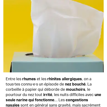
Entre les
rhumes
et les
rhinites allergiques
, on a
tous·tes connu·e·s un épisode de
nez bouché
. La
corbeille à papier qui déborde de
mouchoirs
, le
pourtour du nez tout
irrité
, les nuits difficiles avec
une
seule narine qui fonctionne
… Les
congestions
nasales
sont en général sans gravité, mais sacrément