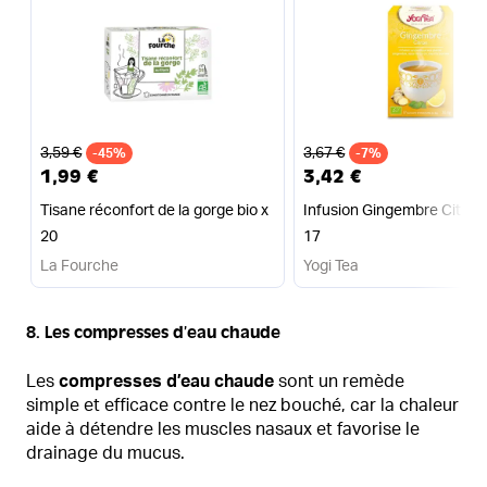
Ancien prix
Ancien prix
3,59 €
3,67 €
-45%
-7%
1,99 €
3,42 €
Tisane réconfort de la gorge bio x
Infusion Gingembre Citron 
20
17
La Fourche
Yogi Tea
8. Les compresses d’eau chaude
Les
compresses d’eau chaude
sont un remède
simple et efficace contre le nez bouché, car la chaleur
aide à détendre les muscles nasaux et favorise le
drainage du mucus.