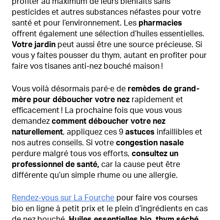
profiter au maximum de leurs bienfaits sans
pesticides et autres substances néfastes pour votre
santé et pour l’environnement. Les
pharmacies
offrent également une sélection d’huiles essentielles.
Votre jardin
peut aussi être une source précieuse. Si
vous y faites pousser du thym, autant en profiter pour
faire vos tisanes anti-nez bouché maison !
Vous voilà désormais paré·e de
remèdes de grand-
mère pour déboucher votre nez
rapidement et
efficacement ! La prochaine fois que vous vous
demandez
comment déboucher votre nez
naturellement
, appliquez ces 9
astuces
infaillibles et
nos autres conseils. Si votre
congestion nasale
perdure malgré tous vos efforts,
consultez un
professionnel de santé,
car la cause peut être
différente qu’un simple rhume ou une allergie.
Rendez-vous sur La Fourche
pour faire vos courses
bio en ligne à petit prix et le plein d’ingrédients en cas
de nez bouché.
Huiles essentielles bio
,
thym séché
,